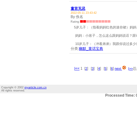
童言无忌
2022-05-11 23:43:42
By 佚名
Rating:
5岁儿子：（指着妈妈红色的迷你裙）妈妈
妈妈：小崽子，怎么这么跟妈妈说话？跟
10岁儿子：（冲着弟弟）我跟你说过多少遍
分类:
幽默_童话宝典
|<<
1 [
] [
] [
] [
] [
]
总
2
3
4
5
6
next
|>>
Copyright © 2002
myarticle.com.cn
All rights reserved.
Processed Time: 0.