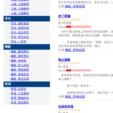
男子异常惊奇地看着高中生，老半天才说：“大
-
人物_人物表情
分类:
幽默_青春校园
-
人物_人物春秋
-
人物_人物聚焦
抄了两遍
言论
2022-05-11 23:43:42
By 毕冠雨
-
言论_道听途说
Rating:
-
言论_高端访谈
当学习委员把收上来的作业本交给我时，我
-
言论_金玉良言
谓的态度。想想真是令我无法理解，我在办
-
言论_评头论足
-
言论_一言堂
李老师接上我的话说：“是啊，这些小兔
况且现在就业形势那么严峻，他们...
幽默
分类:
幽默_青春校园
-
幽默_爆笑网文
-
幽默_都市男女
制止接吻
-
幽默_哈哈镜
2022-05-11 23:43:42
-
幽默_妙人妙语
By 佚名
-
幽默_青春校园
Rating:
-
幽默_世相百态
某学校风气开放，男女经常在学校操场上接
-
幽默_童话宝典
场上接吻了。”
哲理
底下传来一阵笑声……
-
哲理_红茶坊
老师意识到自己说错了。就补充道：“我和
-
哲理_人生絮语
分类:
幽默_青春校园
-
哲理_围城内外
-
哲理_现代寓言
生命的价值
2022-05-11 23:43:42