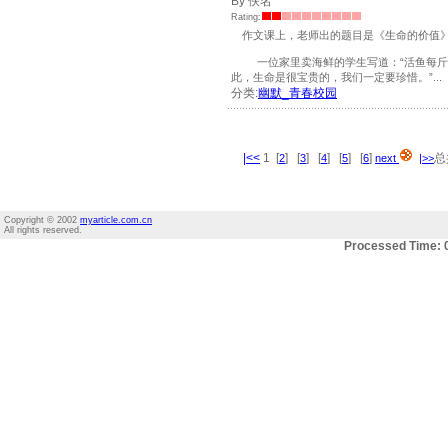
By 佚名
Rating:
作文课上，老师出的题目是《生命的价值
一位家里卖海鲜的学生写道：“活鱼每斤80
此，生命是很宝贵的，我们一定要珍惜。”...
分类:
幽默_青春校园
|<<
1 [
] [
] [
] [
] [
]
总
2
3
4
5
6
next
|>>
Copyright © 2002
myarticle.com.cn
All rights reserved.
Processed Time: 0.