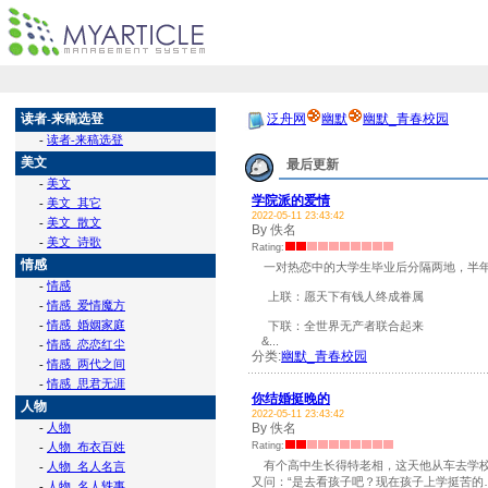
读者-来稿选登
泛舟网
幽默
幽默_青春校园
-
读者-来稿选登
美文
最后更新
-
美文
学院派的爱情
-
美文_其它
2022-05-11 23:43:42
-
美文_散文
By 佚名
-
美文_诗歌
Rating:
情感
一对热恋中的大学生毕业后分隔两地，半年
-
情感
上联：愿天下有钱人终成眷属
-
情感_爱情魔方
-
情感_婚姻家庭
下联：全世界无产者联合起来
&...
-
情感_恋恋红尘
分类:
幽默_青春校园
-
情感_两代之间
-
情感_思君无涯
你结婚挺晚的
人物
2022-05-11 23:43:42
-
人物
By 佚名
-
人物_布衣百姓
Rating:
有个高中生长得特老相，这天他从车去学校，
-
人物_名人名言
又问：“是去看孩子吧？现在孩子上学挺苦的…
-
人物_名人轶事