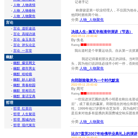
记者手记
-
人物_人物表情
称唐骏是第一职业经理人，不仅因为他令人
-
人物_人物春秋
他同时拥有两个响...
-
人物_人物聚焦
分类:
人物_人物聚焦
言论
-
言论_道听途说
决战人生--施瓦辛格清华演讲（节选）
-
言论_高端访谈
2022-05-11 23:43:42
-
言论_金玉良言
By 佚名
-
言论_评头论足
Rating:
-
言论_一言堂
我出道时是个举重运动员。自从第一次抓紧
幽默
我还记得最初那次真正的训练。当时我骑
-
幽默_爆笑网文
头，因为他们说训练必须半小时一停，否则你
分类:
人物_人物聚焦
-
幽默_都市男女
-
幽默_哈哈镜
-
幽默_妙人妙语
向郎朗致敬并为一个时代默哀
-
幽默_青春校园
2022-05-11 23:43:42
By 周可
-
幽默_世相百态
Rating:
-
幽默_童话宝典
一些混进演艺圈的选秀小明星在刚出名那会儿
哲理
后”，成了最后的赢家。郎朗现在的地位和那
-
哲理_红茶坊
性。1999年他17岁那年在芝加哥，因为
是后来对他多有提携的美国费城交响乐团首
-
哲理_人生絮语
...
-
哲理_围城内外
分类:
人物_人物聚焦
-
哲理_现代寓言
比尔?盖茨2007年哈佛毕业典礼上的演讲