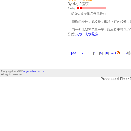
2022-05-11 23:43:42
By 比尔?盖茨
Rating:
所有失败者里我做得最好
尊敬的校长，前校长，即将上任的校长，哈
有一句话我等了三十年，现在终于可以说了：
分类:
人物_人物聚焦
|<<
1 [
] [
] [
] [
] [
]
总
2
3
4
5
6
next
|>>
Copyright © 2002
myarticle.com.cn
All rights reserved.
Processed Time: 0.