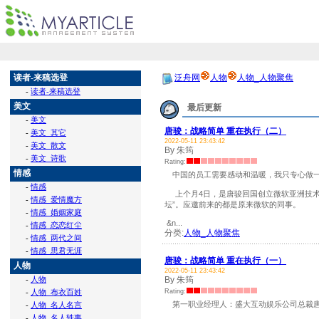
读者-来稿选登
泛舟网
人物
人物_人物聚焦
-
读者-来稿选登
美文
最后更新
-
美文
唐骏：战略简单 重在执行（二）
-
美文_其它
2022-05-11 23:43:42
-
美文_散文
By 朱筠
-
美文_诗歌
Rating:
情感
中国的员工需要感动和温暖，我只专心做一
-
情感
上个月4日，是唐骏回国创立微软亚洲技术
-
情感_爱情魔方
坛”。应邀前来的都是原来微软的同事。
-
情感_婚姻家庭
&n...
-
情感_恋恋红尘
分类:
人物_人物聚焦
-
情感_两代之间
-
情感_思君无涯
唐骏：战略简单 重在执行（一）
人物
2022-05-11 23:43:42
-
人物
By 朱筠
-
人物_布衣百姓
Rating:
第一职业经理人：盛大互动娱乐公司总裁唐
-
人物_名人名言
-
人物_名人轶事