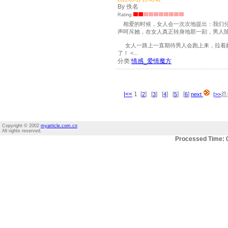
2022-05-11 23:43:42
By 佚名
Rating:
相爱的时候，女人会一次次地提出：我们分
声呵斥她，在女人真正转身地那一刻，男人
女人一路上一直期待男人会跑上来，拉着她
了！ <...
分类:
情感_爱情魔方
|<<
1 [
] [
] [
] [
] [
]
总
2
3
4
5
6
next
|>>
Copyright © 2002
myarticle.com.cn
All rights reserved.
Processed Time: 0.